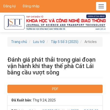
Main
Đăng ký
Đăng nhập
Toggl
Navigation
navig
Main
Content
Sidebar
Trang chủ
Lưu trữ
Tập 5 Số 3 (2025)
Articles
Đánh giá phát thải trong giai đoạn
vận hành khi thay thế phà Cát Lái
bằng cầu vượt sông
Article
PDF
Sidebar
Đã Xuất bản:
Thg 9 24, 2025