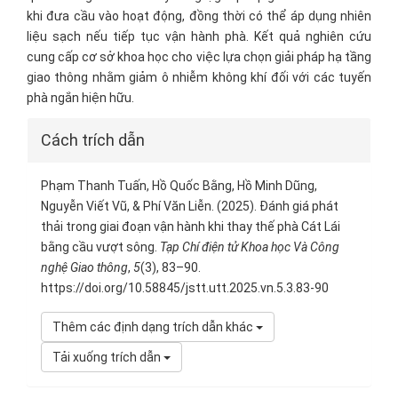
khi đưa cầu vào hoạt động, đồng thời có thể áp dụng nhiên
liệu sạch nếu tiếp tục vận hành phà. Kết quả nghiên cứu
cung cấp cơ sở khoa học cho việc lựa chọn giải pháp hạ tầng
giao thông nhằm giảm ô nhiễm không khí đối với các tuyến
phà ngắn hiện hữu.
Article
Cách trích dẫn
Details
Phạm Thanh Tuấn, Hồ Quốc Bằng, Hồ Minh Dũng,
Nguyễn Viết Vũ, & Phí Văn Liễn. (2025). Đánh giá phát
thải trong giai đoạn vận hành khi thay thế phà Cát Lái
bằng cầu vượt sông.
Tạp Chí điện tử Khoa học Và Công
nghệ Giao thông
,
5
(3), 83–90.
https://doi.org/10.58845/jstt.utt.2025.vn.5.3.83-90
Thêm các định dạng trích dẫn khác
Tải xuống trích dẫn