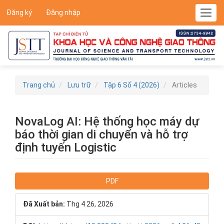
Main
Đăng ký
Đăng nhập
Toggl
Navigation
navig
Main
Content
Sidebar
Trang chủ
Lưu trữ
Tập 6 Số 4 (2026)
Articles
NovaLog AI: Hệ thống học máy dự
báo thời gian di chuyển và hỗ trợ
định tuyến Logistic
Article
PDF
Sidebar
Đã Xuất bản:
Thg 4 26, 2026