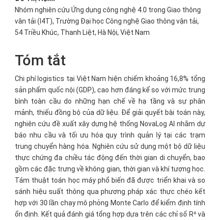
Nhóm nghiên cứu Ứng dụng công nghệ 4.0 trong Giao thông
vân tải (I4T), Trường Đại học Công nghệ Giao thông vận tải,
54 Triều Khúc, Thanh Liệt, Hà Nội, Việt Nam
Tóm tắt
Chi phí logistics tại Việt Nam hiện chiếm khoảng 16,8% tổng
sản phẩm quốc nội (GDP), cao hơn đáng kể so với mức trung
bình toàn cầu do những hạn chế về hạ tầng và sự phân
mảnh, thiếu đồng bộ của dữ liệu. Để giải quyết bài toán này,
nghiên cứu đề xuất xây dựng hệ thống NovaLog AI nhằm dự
báo nhu cầu và tối ưu hóa quy trình quản lý tại các trạm
trung chuyển hàng hóa. Nghiên cứu sử dụng một bộ dữ liệu
thực chứng đa chiều tác động đến thời gian di chuyển, bao
gồm các đặc trưng về không gian, thời gian và khí tượng học.
Tám thuật toán học máy phổ biến đã được triển khai và so
sánh hiệu suất thông qua phương pháp xác thực chéo kết
hợp với 30 lần chạy mô phỏng Monte Carlo để kiểm định tính
ổn định. Kết quả đánh giá tổng hợp dựa trên các chỉ số R² và