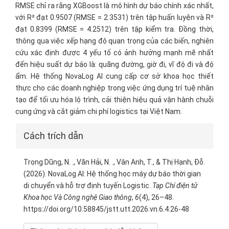
RMSE chỉ ra rằng XGBoost là mô hình dự báo chính xác nhất,
với R² đạt 0.9507 (RMSE = 2.3531) trên tập huấn luyện và R²
đạt 0.8399 (RMSE = 4.2512) trên tập kiểm tra. Đồng thời,
thông qua việc xếp hạng độ quan trọng của các biến, nghiên
cứu xác định được 4 yếu tố có ảnh hưởng mạnh mẽ nhất
đến hiệu suất dự báo là: quãng đường, giờ đi, vĩ độ đi và độ
ẩm. Hệ thống NovaLog AI cung cấp cơ sở khoa học thiết
thực cho các doanh nghiệp trong việc ứng dụng trí tuệ nhân
tạo để tối ưu hóa lộ trình, cải thiện hiệu quả vận hành chuỗi
cung ứng và cắt giảm chi phí logistics tại Việt Nam.
Article
Cách trích dẫn
Details
Trọng Dũng, N. ., Văn Hải, N. ., Vân Anh, T., & Thị Hạnh, Đỗ.
(2026). NovaLog AI: Hệ thống học máy dự báo thời gian
di chuyển và hỗ trợ định tuyến Logistic.
Tạp Chí điện tử
Khoa học Và Công nghệ Giao thông
,
6
(4), 26–48.
https://doi.org/10.58845/jstt.utt.2026.vn.6.4.26-48