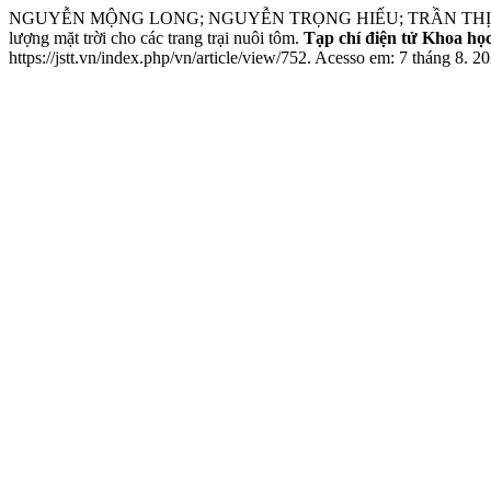
NGUYỄN MỘNG LONG; NGUYỄN TRỌNG HIẾU; TRẦN THỊ HỒNG CH
lượng mặt trời cho các trang trại nuôi tôm.
Tạp chí điện tử Khoa họ
https://jstt.vn/index.php/vn/article/view/752. Acesso em: 7 tháng 8. 2