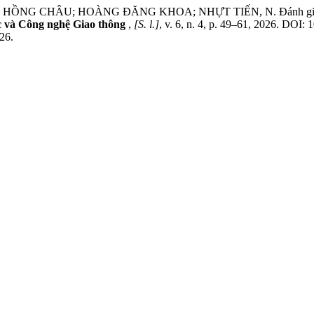
ÂU; HOÀNG ĐĂNG KHOA; NHỰT TIẾN, N. Đánh giá các khía cạ
c và Công nghệ Giao thông
,
[S. l.]
, v. 6, n. 4, p. 49–61, 2026. DOI: 
026.