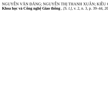
NGUYỄN VĂN ĐĂNG; NGUYỄN THỊ THANH XUÂN; KIỀU QUANG THÁI. 
Khoa học và Công nghệ Giao thông
,
[S. l.]
, v. 2, n. 3, p. 39–44, 